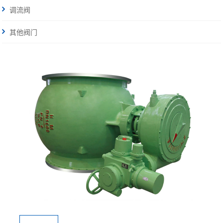
调流阀
其他阀门