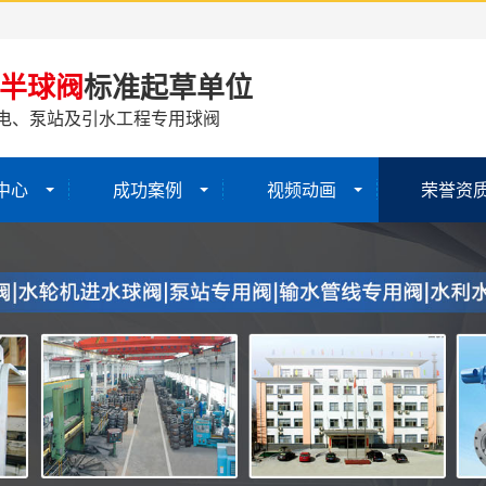
半球阀
标准起草单位
电、泵站及引水工程专用球阀
中心
成功案例
视频动画
荣誉资