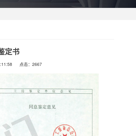
鉴定书
11:58
点击：2667