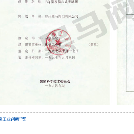
南工业创新**奖