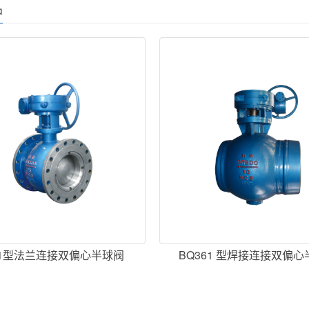
品
41型法兰连接双偏心半球阀
BQ361 型焊接连接双偏