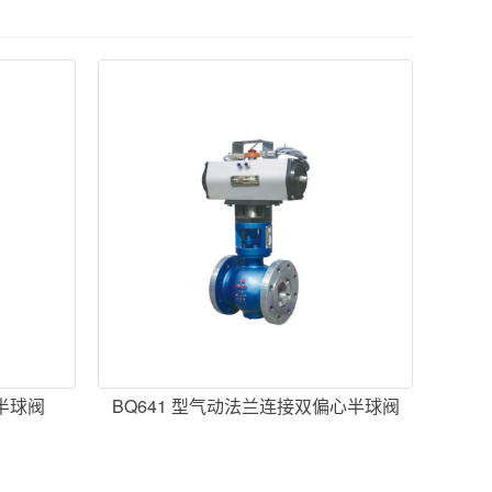
心半球阀
BQ641 型气动法兰连接双偏心半球阀