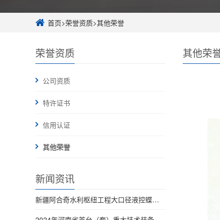
首页
>
荣誉资质
>
其他荣誉
荣誉资质
其他荣
公司资质
特许证书
信用认证
其他荣誉
新闻资讯
新疆阿合奇水利枢纽工程大口径液控蝶阀全部完成交付
2024年河南省首台（套）重大技术装备名单发布 河南黑马实业有限公司榜上有名