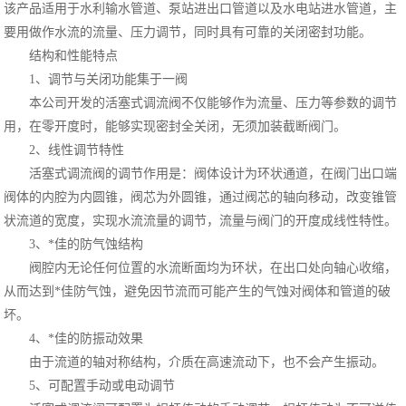
该产品适用于水利输水管道、泵站进出口管道以及水电站进水管道，主
要用做作水流的流量、压力调节，同时具有可靠的关闭密封功能。
结构和性能特点
1、调节与关闭功能集于一阀
本公司开发的活塞式调流阀不仅能够作为流量、压力等参数的调节
用，在零开度时，能够实现密封全关闭，无须加装截断阀门。
2、线性调节特性
活塞式调流阀的调节作用是：阀体设计为环状通道，在阀门出口端
阀体的内腔为内圆锥，阀芯为外圆锥，通过阀芯的轴向移动，改变锥管
状流道的宽度，实现水流流量的调节，流量与阀门的开度成线性特性。
3、*佳的防气蚀结构
阀腔内无论任何位置的水流断面均为环状，在出口处向轴心收缩，
从而达到*佳防气蚀，避免因节流而可能产生的气蚀对阀体和管道的破
坏。
4、*佳的防振动效果
由于流道的轴对称结构，介质在高速流动下，也不会产生振动。
5、可配置手动或电动调节