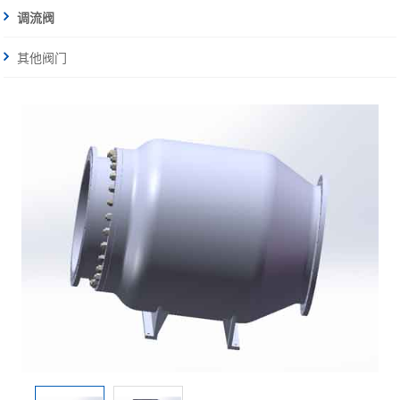
调流阀
其他阀门