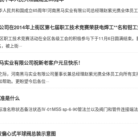
华人民共和国成立65周年!河南黑马实业有限公司总经理赵紫光携全体员工
公司在2014年上街区第七届职工技术竞赛荣获电焊工**名和钳
上街区职工技术竞赛活动在全区各级工会的积极参与下于11月6日圆满结束。
，被上街···
马实业有限公司祝新老客户元旦快乐！
之际，河南黑马实业有限公司董事长兼总经理赵紫光携全体员工向所有支
帮助。更盼望今后各位···
标准是什么
准名称状态备注状态Ⅳ-01MSS sp-6-90管法兰以及阀门和管件连接端法兰
双偏心式半球阀总装示意图