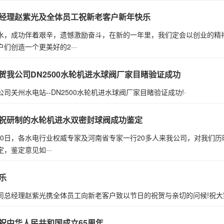
经理赵紫光及全体员工祝新老客户新年快乐
水，成功伴着艰辛，遗憾激励奋斗，在新的一年里，我们定会以创业的精
们创造一个更美好的2···
贺我公司DN2500水轮机进水球阀厂家目睹验证成功
司关州水电站--DN2500水轮机进水球阀厂家目睹验证成功!·
祝研制的水轮机进水双密封球阀成功鉴定
8月20日，各水电行业权威专家及河南省专家一行20多人来我公司，对我
，鉴定意见如···
乐
司总经理赵紫光携全体员工向新老客户致以节日的祝贺与亲切的问候!祝大
祝中华人民共和国成立65周年