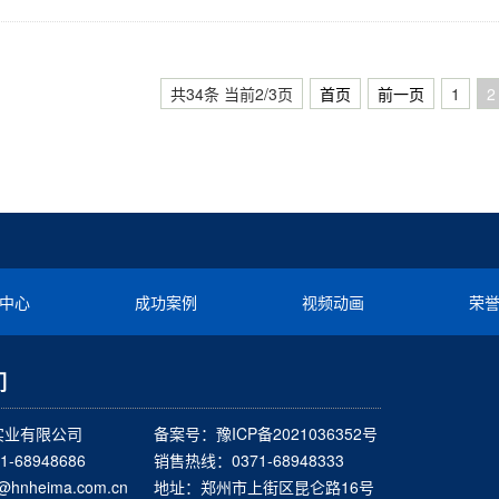
共34条 当前2/3页
首页
前一页
1
2
中心
成功案例
视频动画
荣
们
实业有限公司
备案号：
豫ICP备2021036352号
-68948686
销售热线：0371-68948333
nheima.com.cn
地址：郑州市上街区昆仑路16号