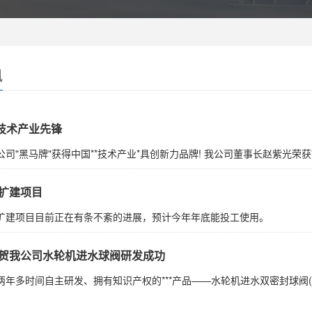
讯
*技术产业先锋
司"黑马牌"获得中国**技术产业*具创新力品牌! 我公司董事长赵紫光荣获"中
扩建项目
扩建项目目前正在有条不紊的进展，预计今年年底能投工使用。
贺我公司水轮机进水球阀研发成功
年多时间自主研发、拥有知识产权的***产品——水轮机进水双密封球阀(**号Z