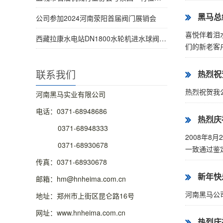
黑马总
公司参加2024河南荥阳首届阀门展销会
喜悦伴着泪
西藏拉康水电站DN1800水轮机进水球阀1号机圆满发货
们的新老客户
联系我们
热烈祝
热烈祝贺我公
河南黑马实业有限公司
电话：0371-68948686
热烈庆
0371-68948333
2008年
0371-68930678
一致通过鉴定
传真：0371-68930678
新年快
邮箱：hm@hnheima.com.cn
河南黑马公
地址：郑州市上街区昆仑路16号
网址：www.hnheima.com.cn
热烈庆