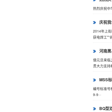
热烈庆祝中
庆祝我
2014年
获电焊工**名
河南黑
值元旦来临
贯大力支持和
MSS
编号标准号标
9-9···
BQ型