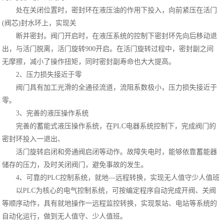
处在关闭位置时，密封环在液压油的作用下投入，向前紧压在活门
(阀芯)封水环上，实现关
断并密封。阀门开启时，在液压系统的控制下密封环先向后移动退
出，与活门脱离，活门旋转900开启。在活门旋转过程中，密封副之间
无摩擦，减小了操作扭矩，同时密封副寿命也大大提高。
2、压力损失接近于零
阀门具有加工光滑的全通径流道，流阻系数极小，压力损失接近于
零。
3、完善的液压操作系统
完善的蓄能式液压操作系统，在PLC电器系统控制下，完成阀门的
密封环投入一退出、
活门旋转启闭和旁通阀启闭等动作。故障失电时，能够依靠蓄能器
储存的压力，及时关闭阀门，避免事故的发生。
4、可靠的PLC控制系统，就地—远程转换，实现无人值守少人值班
以PLC为核心的电气控制系统，可按编定程序自动完成开阀、关阀
等顺序动作，具有就地操作一远程监控转换，实现泵站、电站等系统的
自动化运行，做到无人值守、少人值班。